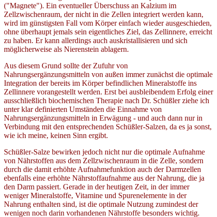
("Magnete"). Ein eventueller Überschuss an Kalzium im
Zellzwischenraum, der nicht in die Zellen integriert werden kann,
wird im günstigsten Fall vom Körper einfach wieder ausgeschieden,
ohne überhaupt jemals sein eigentliches Ziel, das Zellinnere, erreicht
zu haben. Er kann allerdings auch auskristallisieren und sich
möglicherweise als Nierenstein ablagern.
Aus diesem Grund sollte der Zufuhr von
Nahrungsergänzungsmitteln von außen immer zunächst die optimale
Integration der bereits im Körper befindlichen Mineralstoffe ins
Zellinnere vorangestellt werden. Erst bei ausbleibendem Erfolg einer
ausschließlich biochemischen Therapie nach Dr. Schüßler ziehe ich
unter klar definierten Umständen die Einnahme von
Nahrungsergänzungsmitteln in Erwägung - und auch dann nur in
Verbindung mit den entsprechenden Schüßler-Salzen, da es ja sonst,
wie ich meine, keinen Sinn ergibt.
Schüßler-Salze bewirken jedoch nicht nur die optimale Aufnahme
von Nährstoffen aus dem Zellzwischenraum in die Zelle, sondern
durch die damit erhöhte Aufnahmefunktion auch der Darmzellen
ebenfalls eine erhöhte Nährstoffaufnahme aus der Nahrung, die ja
den Darm passiert. Gerade in der heutigen Zeit, in der immer
weniger Mineralstoffe, Vitamine und Spurenelemente in der
Nahrung enthalten sind, ist die optimale Nutzung zumindest der
wenigen noch darin vorhandenen Nährstoffe besonders wichtig.