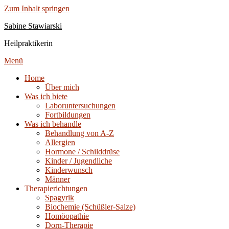
Zum Inhalt springen
Sabine Stawiarski
Heilpraktikerin
Menü
Home
Über mich
Was ich biete
Laboruntersuchungen
Fortbildungen
Was ich behandle
Behandlung von A-Z
Allergien
Hormone / Schilddrüse
Kinder / Jugendliche
Kinderwunsch
Männer
Therapierichtungen
Spagyrik
Biochemie (Schüßler-Salze)
Homöopathie
Dorn-Therapie