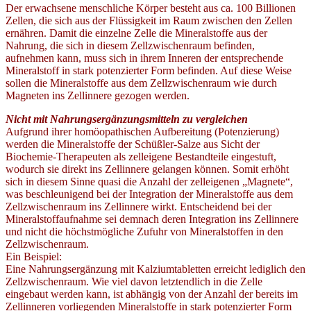
Der erwachsene menschliche Körper besteht aus ca. 100 Billionen
Zellen, die sich aus der Flüssigkeit im Raum zwischen den Zellen
ernähren. Damit die einzelne Zelle die Mineralstoffe aus der
Nahrung, die sich in diesem Zellzwischenraum befinden,
aufnehmen kann, muss sich in ihrem Inneren der entsprechende
Mineralstoff in stark potenzierter Form befinden. Auf diese Weise
sollen die Mineralstoffe aus dem Zellzwischenraum wie durch
Magneten ins Zellinnere gezogen werden.
Nicht mit Nahrungsergänzungsmitteln zu vergleichen
Aufgrund ihrer homöopathischen Aufbereitung (Potenzierung)
werden die Mineralstoffe der Schüßler-Salze aus Sicht der
Biochemie-Therapeuten als zelleigene Bestandteile eingestuft,
wodurch sie direkt ins Zellinnere gelangen können. Somit erhöht
sich in diesem Sinne quasi die Anzahl der zelleigenen „Magnete“,
was beschleunigend bei der Integration der Mineralstoffe aus dem
Zellzwischenraum ins Zellinnere wirkt. Entscheidend bei der
Mineralstoffaufnahme sei demnach deren Integration ins Zellinnere
und nicht die höchstmögliche Zufuhr von Mineralstoffen in den
Zellzwischenraum.
Ein Beispiel:
Eine Nahrungsergänzung mit Kalziumtabletten erreicht lediglich den
Zellzwischenraum. Wie viel davon letztendlich in die Zelle
eingebaut werden kann, ist abhängig von der Anzahl der bereits im
Zellinneren vorliegenden Mineralstoffe in stark potenzierter Form