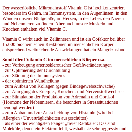
Der wasserlösliche Mikronährstoff Vitamin C ist hochkonzentriert
besonders im Gehirn, im Immunsystem, in den Augenlinsen, in den
Wänden unserer Blutgefäße, im Herzen, in der Leber, den Nieren
und Nebennieren zu finden. Aber auch unsere Muskeln und
Knochen enthalten viel Vitamin C.
Vitamin C wirkt auch im Zellinneren und ist ein Cofaktor bei über
15.000 biochemischen Reaktionen im menschlichen Körper -
entsprechend weitreichende Auswirkungen hat ein Mangelzustand.
Somit dient Vitamin C im menschlichen Körper u.a.
- zur Vorbeugung arteriosklerotischer Gefäßveränderungen
- zur Optimierung der Durchblutung
- zur Stärkung des Immunsystems
- der optimierten Wundheilung
- zum Aufbau von Kollagen (gegen Bindegewebsschwäche)
- zur Anregung des Energie-, Knochen- und Nervenstoffwechsels
- zur Stimulation der Produktion von Adrenalin und Cortisol
(Hormone der Nebennieren, die besonders in Stresssituationen
benötigt werden)
- zum Abbau und zur Ausscheidung von Histamin (wird bei
Allergien / Unverträglichkeiten ausgeschüttet)
- als einer der wichtigsten Fänger „freier Radikale“: Das sind
Moleküle, denen ein Elektron fehlt, weshalb sie sehr aggressiv und