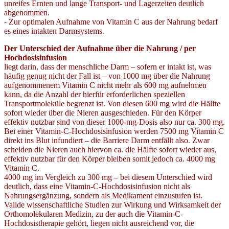
unreifes Ernten und lange Transport- und Lagerzeiten deutlich
abgenommen.
- Zur optimalen Aufnahme von Vitamin C aus der Nahrung bedarf
es eines intakten Darmsystems.
Der Unterschied der Aufnahme über die Nahrung / per
Hochdosisinfusion
liegt darin, dass der menschliche Darm – sofern er intakt ist, was
häufig genug nicht der Fall ist – von 1000 mg über die Nahrung
aufgenommenem Vitamin C nicht mehr als 600 mg aufnehmen
kann, da die Anzahl der hierfür erforderlichen speziellen
Transportmoleküle begrenzt ist. Von diesen 600 mg wird die Hälfte
sofort wieder über die Nieren ausgeschieden. Für den Körper
effektiv nutzbar sind von dieser 1000-mg-Dosis also nur ca. 300 mg.
Bei einer Vitamin-C-Hochdosisinfusion werden 7500 mg Vitamin C
direkt ins Blut infundiert – die Barriere Darm entfällt also. Zwar
scheiden die Nieren auch hiervon ca. die Hälfte sofort wieder aus,
effektiv nutzbar für den Körper bleiben somit jedoch ca. 4000 mg
Vitamin C.
4000 mg im Vergleich zu 300 mg – bei diesem Unterschied wird
deutlich, dass eine Vitamin-C-Hochdosisinfusion nicht als
Nahrungsergänzung, sondern als Medikament einzustufen ist.
Valide wissenschaftliche Studien zur Wirkung und Wirksamkeit der
Orthomolekularen Medizin, zu der auch die Vitamin-C-
Hochdosistherapie gehört, liegen nicht ausreichend vor, die