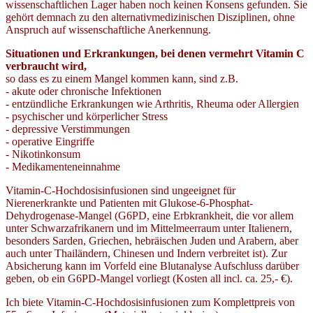
wissenschaftlichen Lager haben noch keinen Konsens gefunden. Sie
gehört demnach zu den alternativmedizinischen Disziplinen, ohne
Anspruch auf wissenschaftliche Anerkennung.
Situationen und Erkrankungen, bei denen vermehrt Vitamin C
verbraucht wird,
so dass es zu einem Mangel kommen kann, sind z.B.
- akute oder chronische Infektionen
- entzündliche Erkrankungen wie Arthritis, Rheuma oder Allergien
- psychischer und körperlicher Stress
- depressive Verstimmungen
- operative Eingriffe
- Nikotinkonsum
- Medikamenteneinnahme
Vitamin-C-Hochdosisinfusionen sind ungeeignet für
Nierenerkrankte und Patienten mit Glukose-6-Phosphat-
Dehydrogenase-Mangel (G6PD, eine Erbkrankheit, die vor allem
unter Schwarzafrikanern und im Mittelmeerraum unter Italienern,
besonders Sarden, Griechen, hebräischen Juden und Arabern, aber
auch unter Thailändern, Chinesen und Indern verbreitet ist). Zur
Absicherung kann im Vorfeld eine Blutanalyse Aufschluss darüber
geben, ob ein G6PD-Mangel vorliegt (Kosten all incl. ca. 25,- €).
Ich biete Vitamin-C-Hochdosisinfusionen zum Komplettpreis von