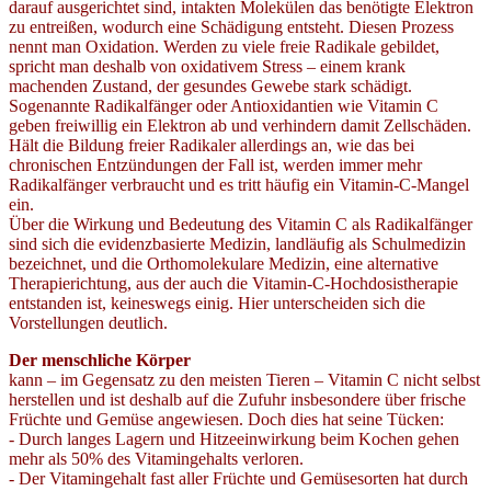
darauf ausgerichtet sind, intakten Molekülen das benötigte Elektron
zu entreißen, wodurch eine Schädigung entsteht. Diesen Prozess
nennt man Oxidation. Werden zu viele freie Radikale gebildet,
spricht man deshalb von oxidativem Stress – einem krank
machenden Zustand, der gesundes Gewebe stark schädigt.
Sogenannte Radikalfänger oder Antioxidantien wie Vitamin C
geben freiwillig ein Elektron ab und verhindern damit Zellschäden.
Hält die Bildung freier Radikaler allerdings an, wie das bei
chronischen Entzündungen der Fall ist, werden immer mehr
Radikalfänger verbraucht und es tritt häufig ein Vitamin-C-Mangel
ein.
Über die Wirkung und Bedeutung des Vitamin C als Radikalfänger
sind sich die evidenzbasierte Medizin, landläufig als Schulmedizin
bezeichnet, und die Orthomolekulare Medizin, eine alternative
Therapierichtung, aus der auch die Vitamin-C-Hochdosistherapie
entstanden ist, keineswegs einig. Hier unterscheiden sich die
Vorstellungen deutlich.
Der menschliche Körper
kann – im Gegensatz zu den meisten Tieren – Vitamin C nicht selbst
herstellen und ist deshalb auf die Zufuhr insbesondere über frische
Früchte und Gemüse angewiesen. Doch dies hat seine Tücken:
- Durch langes Lagern und Hitzeeinwirkung beim Kochen gehen
mehr als 50% des Vitamingehalts verloren.
- Der Vitamingehalt fast aller Früchte und Gemüsesorten hat durch