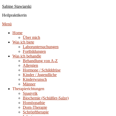
Zum
Sabine Stawiarski
Inhalt
Heilpraktikerin
springen
Menü
Home
Über mich
Was ich biete
Laboruntersuchungen
Fortbildungen
Was ich behandle
Behandlung von A-Z
Allergien
Hormone / Schilddrüse
Kinder / Jugendliche
Kinderwunsch
Männer
Therapierichtungen
Spagyrik
Biochemie (Schüßler-Salze)
Homöopathie
Dorn-Therapie
Schröpftherapie