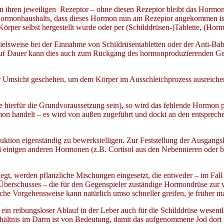
an ihren jeweiligen Rezeptor – ohne diesen Rezeptor bleibt das Hor
 Hormonhaushalts, dass dieses Hormon nun am Rezeptor angekommen is
rper selbst hergestellt wurde oder per (Schilddrüsen-)Tablette, (Hor
lsweise bei der Einnahme von Schildrüsentabletten oder der Anti-Baby
 Dauer kann dies auch zum Rückgang des hormonproduzierenden Geweb
 Umsicht geschehen, um dem Körper im Ausschleichprozess ausreichen
e hierfür die Grundvoraussetzung sein), so wird das fehlende Hormon pe
ormon handelt – es wird von außen zugeführt und dockt an den entspre
duktion eigenständig zu bewerkstelligen. Zur Feststellung der Ausgang
i einigen anderen Hormonen (z.B. Cortisol aus den Nebennieren oder 
gt, werden pflanzliche Mischungen eingesetzt, die entweder – im Fall 
s Überschusses – die für den Gegenspieler zuständige Hormondrüse zur 
che Vorgehensweise kann natürlich umso schneller greifen, je früher m
. ein reibungsloser Ablauf in der Leber auch für die Schilddrüse wesentl
hältnis im Darm ist von Bedeutung, damit das aufgenommene Jod dort i