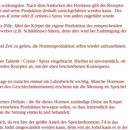
mon wirkungslos. Nach dem Andocken des Hormons gibt der Rezeptor
t und seine Produktion deshalb zurückgefahren werden kann. Der
mon-)Creme oder (Cortison-) Spray von außen zugeführt wurde.
-Pille, fährt der Körper die eigene Produktion des entsprechenden
es (z.B. Schilddrüse) führen, denn dies wird bei Einbringung der
d Zeit zu geben, die Hormonproduktion selbst wieder aufzunehmen.
r Tablette / Creme / Spray eingebracht. Hierbei ist unwesentlich, ob
chenden Rezeptor an, mit der oben beschriebenen Konsequenz.
slage ist zunächst einmal ein Laborbericht wichtig. Manche Hormone
bei den Geschlechtshormonen) erscheint mir die Messung im Speichel
eines Defizits - die für dieses Hormon zuständige Drüse im Körper
vermehrten Produktion bewegen sollen, so dass letztendlich das
an die Störung entdeckt und behandelt.
ich, da erst hier der größte Anteil des Speicherhormons T4 in das
n Jodid umgewandelt werden kann, denn erst als Jodid kann es in der