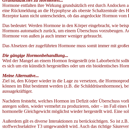
Grundsätzliches zu Hormonen...
Hormone entfalten ihre Wirkung grundsätzlich erst durch Andocken 
eine Rückmeldung an die Hypophyse als oberste Schaltzentrale des
Rezeptor kann nicht unterscheiden, ob das angedockte Hormon vom Kö
Das bedeutet: Werden Hormone in den Körper eingebracht, wie beispie
Hormons automatisch zurück, um einem Überschuss vorzubeugen. Auf
Hormone von außen ja auch immer weniger gebraucht.
Das Absetzen der zugeführten Hormone muss somit immer mit großer
Die gängige Hormonbehandlung...
Wird der Mangel an einem Hormon festgestellt (ein Laborbericht sollt
es sich um ein künstlich hergestelltes oder um ein bioidentisches H
Meine Alternative...
Ziel ist, den Körper wieder in die Lage zu versetzen, die Hormonpro
können im Blut bestimmt werden (z.B. die Schilddrüsenhormone), be
aussagekräftiger.
Nachdem feststeht, welches Hormon im Defizit oder Überschuss vorlie
anregen sollen, wieder vermehrt zu produzieren, oder – im Fall eine
hormonelle Gleichgewicht möglichst wieder hergestellt wird. Eine sol
Außerdem gilt es diverse Interaktionen zu berücksichtigen. So ist z.B
stoffwechselaktive T3 umgewandelt wird. Auch das richtige Säurever