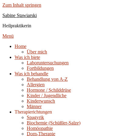
Zum Inhalt springen
Sabine Stawiarski
Heilpraktikerin
Menü
Home
Über mich
Was ich biete
Laboruntersuchungen
Fortbildungen
Was ich behandle
Behandlung von A-Z
Allergien
Hormone / Schilddrüse
Kinder / Jugendliche
Kinderwunsch
Männer
Therapierichtungen
Spagyrik
Biochemie (Schüßler-Salze)
Homöopathie
Dorn-Therapie