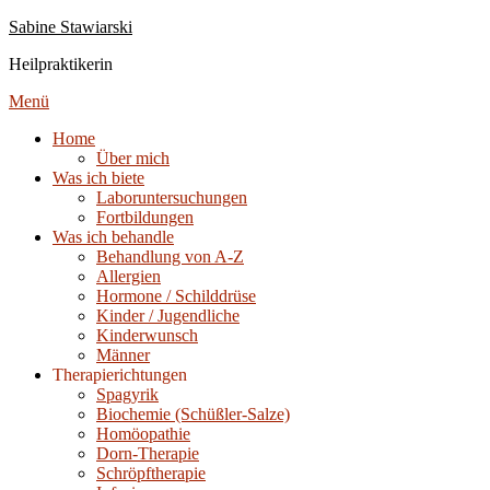
Zum
Sabine Stawiarski
Inhalt
Heilpraktikerin
springen
Menü
Home
Über mich
Was ich biete
Laboruntersuchungen
Fortbildungen
Was ich behandle
Behandlung von A-Z
Allergien
Hormone / Schilddrüse
Kinder / Jugendliche
Kinderwunsch
Männer
Therapierichtungen
Spagyrik
Biochemie (Schüßler-Salze)
Homöopathie
Dorn-Therapie
Schröpftherapie